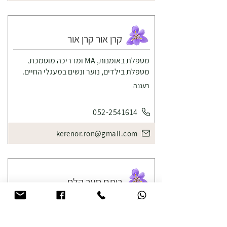
קרן אור קרן אור
מטפלת באומנות, MA ומדריכה מוסמכת.
מטפלת בילדים, נוער ונשים במעגלי החיים.
רעננה
052-2541614
kerenor.ron@gmail.com
רותם סער קלס
עו"ס קלינית, מטפלת מינית מוסמכת
רמת הנגב, מצפה רמון, אונליין